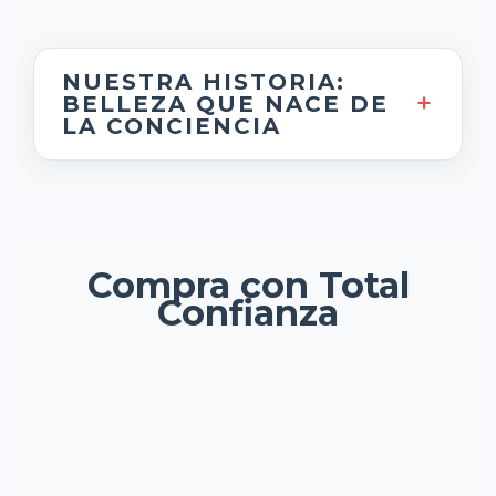
NUESTRA HISTORIA:
+
BELLEZA QUE NACE DE
LA CONCIENCIA
Fuentes Naturales nació de una convicción
profunda: la verdadera belleza florece del
cuidado consciente y el poder de la
naturaleza.
Compra con Total
Confianza
Nuestra historia no comenzó en un
laboratorio, sino en una experiencia
personal y transformadora. Después de
ver de cerca cómo el descuido puede
afectar a quienes más amamos, nuestros
fundadores tomaron una decisión: dedicar