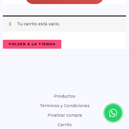
las yemas de los dedos por 2-3 minutos.
3.
¡No se enjuaga!
Úsalo preferiblemente todas
las noches antes de dormir.
Tu carrito está vacío.
VOLVER A LA TIENDA
Productos
Términos y Condiciones
Finalizar compra
Carrito