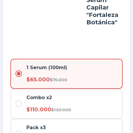
Capilar
"Fortaleza
Botánica"
1 Serum (100ml)
$65.000
$75.000
Combo x2
$110.000
$130.000
Pack x3