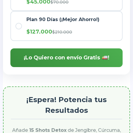
$45.000
$70.000
Plan 90 Días (¡Mejor Ahorro!)
$127.000
$210.000
¡Lo Quiero con envío Gratis
!
¡Espera! Potencia tus
Resultados
Añade
15 Shots Detox
de Jengibre, Cúrcuma,