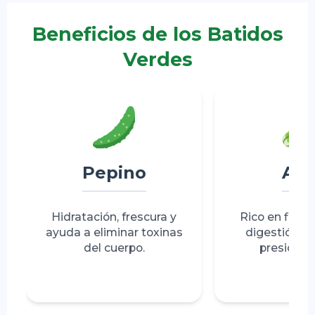
Beneficios de los Batidos
Verdes
Pepino
Api
Hidratación, frescura y
Rico en fibra,
ayuda a eliminar toxinas
digestión y 
del cuerpo.
presión ar