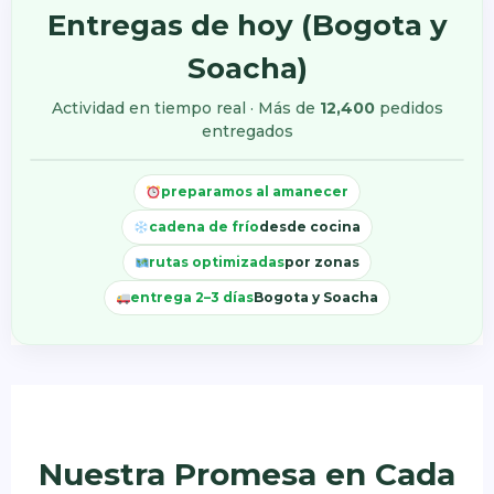
Entregas de hoy (Bogota y
Soacha)
Actividad en tiempo real · Más de
12,400
pedidos
parada 4
parada 8
parada 5
parada 9
parada 3
parada 7
parada 6
parada 10
parada 2
parada 1
entregados
preparamos al amanecer
cadena de frío
desde cocina
rutas optimizadas
por zonas
entrega 2–3 días
Bogota y Soacha
Nuestra Promesa en Cada