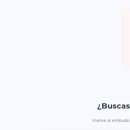
Ir
PRODUCTOS
TÉRMINOS Y CONDICIONES
FI
al
CARRITO
contenido
¿Buscas 
Vuelve al embudo 