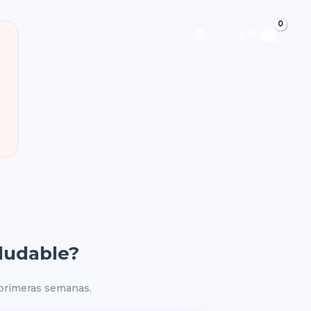
$
0
aludable?
 primeras semanas.